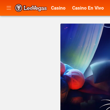
Casino
Casino En Vivo