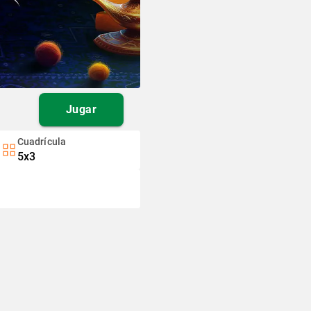
Jugar
Cuadrícula
5x3