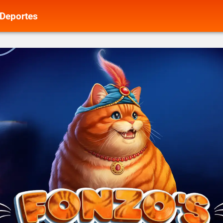
Deportes