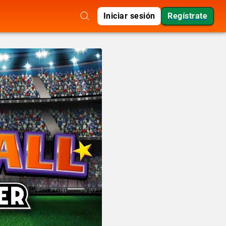
Iniciar sesión
Regístrate