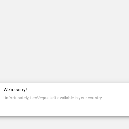
We're sorry!
Unfortunately, LeoVegas isn't available in your country.