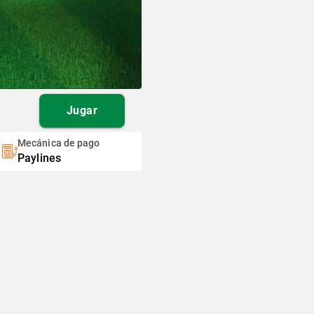
Jugar
Mecánica de pago
Paylines