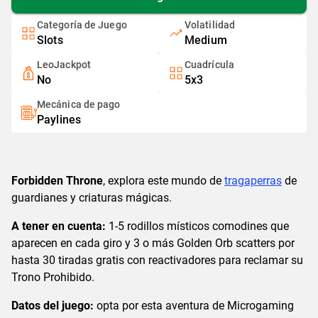
Categoría de Juego
Volatilidad
Slots
Medium
LeoJackpot
Cuadrícula
No
5x3
Mecánica de pago
Paylines
Forbidden Throne
, explora este mundo de
tragaperras
de
guardianes y criaturas mágicas.
A tener en cuenta:
1-5 rodillos místicos comodines que
aparecen en cada giro y 3 o más Golden Orb scatters por
hasta 30 tiradas gratis con reactivadores para reclamar su
Trono Prohibido.
Datos del juego:
opta por esta aventura de Microgaming