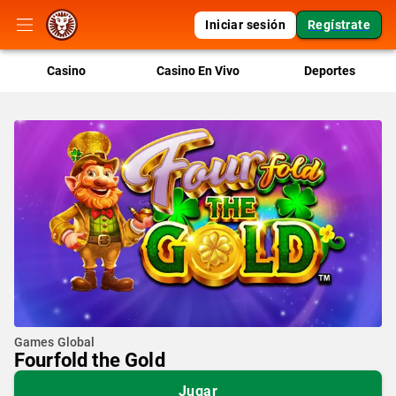
Iniciar sesión
Regístrate
Casino
Casino En Vivo
Deportes
Games Global
Fourfold the Gold
Jugar