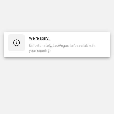
We're sorry!
Unfortunately, LeoVegas isn't available in
your country.
CASINO
CASINO EN VIVO
Casino
Casino En Vivo