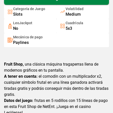
Categoría de Juego
Volatilidad
Slots
Medium
LeoJackpot
Cuadrícula
No
5x3
Mecánica de pago
Paylines
Fruit Shop,
una clásica máquina tragaperras llena de
modernos gráficos en tu pantalla.
A tener en cuenta:
el comodín con un multiplicador x2,
cualquier símbolo frutal en una línea ganadora activará
tiradas gratis y podrás conseguir más dentro de las tiradas
gratis.
Datos del juego:
frutas en 5 rodillos con 15 líneas de pago
en esta Fruit Shop de NetEnt. ¡Juega en el casino
LeoVegas!