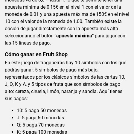
apuesta mínima de 0,15€ en el nivel 1 con el valor de la
moneda de 0.01 y una apuesta máxima de 150€ en el nivel
10 con el valor de la moneda de 1.00. También existe la
opción de jugar directamente con la apuesta más alta
seleccionando el botón
"apuesta máxima"
para jugar con
las 15 líneas de pago.
Cómo ganar en Fruit Shop
En este juego de tragaperras hay 10 símbolos con los que
podrás ganar. 5 símbolos de pago más bajo,
representados por los clásicos símbolos de las cartas 10,
J, Q, K y A, y 5 tipos de fruta que son símbolos de pago
alto: cereza, ciruela, limón, naranja y sandía. Aquí tienes
sus pagos:
10: 5 paga 50 monedas
J: 5 paga 60 monedas
Q: 5 paga 70 monedas
K: 5 paga 100 monedas