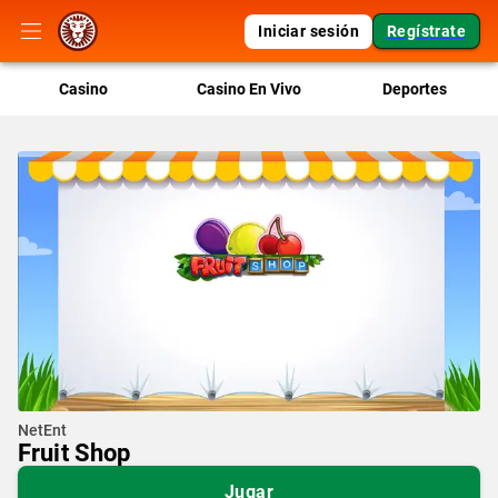
Iniciar sesión
Regístrate
Casino
Casino En Vivo
Deportes
NetEnt
Fruit Shop
Jugar