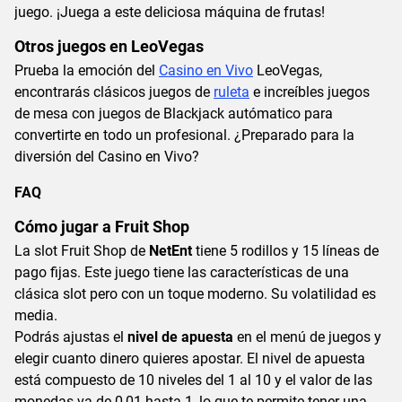
juego. ¡Juega a este deliciosa máquina de frutas!
Otros juegos en LeoVegas
Prueba la emoción del
Casino en Vivo
LeoVegas,
encontrarás clásicos juegos de
ruleta
e increíbles juegos
de mesa con juegos de Blackjack autómatico para
convertirte en todo un profesional. ¿Preparado para la
diversión del Casino en Vivo?
FAQ
Cómo jugar a Fruit Shop
La slot Fruit Shop de
NetEnt
tiene 5 rodillos y 15 líneas de
pago fijas. Este juego tiene las características de una
clásica slot pero con un toque moderno. Su volatilidad es
media.
Podrás ajustas el
nivel de apuesta
en el menú de juegos y
elegir cuanto dinero quieres apostar. El nivel de apuesta
está compuesto de 10 niveles del 1 al 10 y el valor de las
monedas va de 0,01 hasta 1, lo que te permite tener una