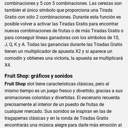
combinaciones y 5 con 5 combinaciones. Las cerezas son
también el único símbolo que proporciona una Tirada
Gratis con sólo 2 combinaciones. Durante esta función es
posible volver a activar las Tiradas Gratis para encontrar
nuevas combinaciones de frutas o de más Tiradas Gratis o
para conseguir líneas ganadoras con los símbolos de 10,
J, Q, K y A. Todas las ganancias durante las Tiradas Gratis
tienen un multiplicador de apuesta X2 y si aparece un
comodín y obtienes una victoria, la apuesta se multiplicará
X4.
Fruit Shop: gráficos y sonidos
Fruit Shop
slot tiene características clásicas, pero al
mismo tiempo es un juego fresco y divertido, gracias a sus
animaciones coloridas y divertidas. El escenario recuerda
precisamente al interior de un puesto de frutas de
cualquier mercado. Sus sonidos se inspiran en las de
tragaperras clásicas y en la ronda de Tiradas Gratis
encontrarás una música alegre para darle más emoción al