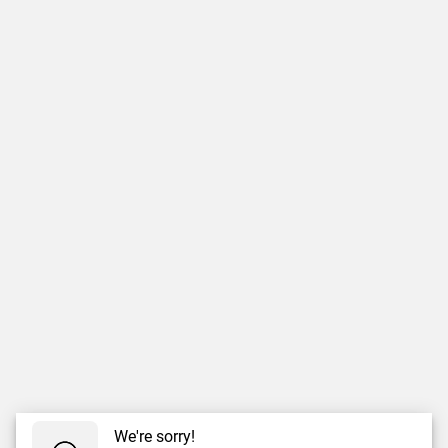
We're sorry!