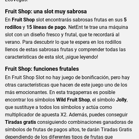
Fruit Shop: una slot muy sabrosa
En
Fruit Shop
slot encontrarás sabrosas frutas en sus
5
rodillos
y
15 líneas de pago
. NetEnt te trae una máquina
slot con un diseño fresco y frutal, que te recordará al
verano. Para descubrir lo que te espera en los rodillos
llenos de estas sabrosas frutas y comprender todas las
características de esta slot, ¡sigue leyendo!
Fruit Shop: funciones frutales
En Fruit Shop Slot no hay juego de bonificación, pero hay
otras características que hacen de este juego uno de los
más emocionantes. En esta tragaperras es posible
encontrar los símbolos
Wild Fruit Shop
, el símbolo
Jolly
,
que sustituye a todos los símbolos y actúa como
multiplicador de apuesta X2. Además, puedes conseguir
Tiradas gratis
consiguiendo combinaciones ganadoras de
símbolos de frutas de pagos altos, te darán Tiradas Gratis
dependiendo de los diferentes tipos de frutas que