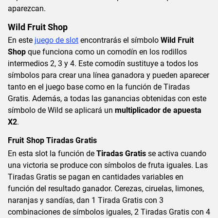
aparezcan.
Wild Fruit Shop
En este
juego de slot
encontrarás el símbolo
Wild Fruit
Shop
que funciona como un comodín en los rodillos
intermedios 2, 3 y 4. Este comodín sustituye a todos los
símbolos para crear una línea ganadora y pueden aparecer
tanto en el juego base como en la función de Tiradas
Gratis. Además, a todas las ganancias obtenidas con este
símbolo de Wild se aplicará un
multiplicador de apuesta
X2
.
Fruit Shop Tiradas Gratis
En esta slot la función de
Tiradas Gratis
se activa cuando
una victoria se produce con símbolos de fruta iguales. Las
Tiradas Gratis se pagan en cantidades variables en
función del resultado ganador. Cerezas, ciruelas, limones,
naranjas y sandías, dan 1 Tirada Gratis con 3
combinaciones de símbolos iguales, 2 Tiradas Gratis con 4