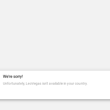
We're sorry!
Unfortunately, LeoVegas isn't available in your country.