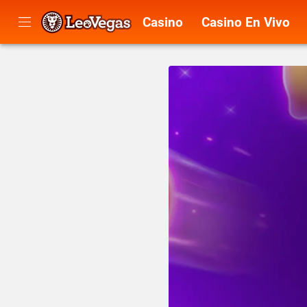
Casino
Casino En Vivo