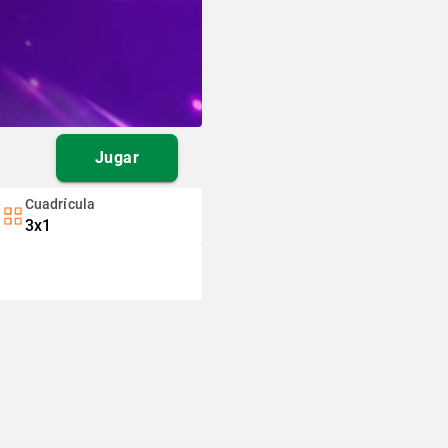
Jugar
Cuadrícula
3x1