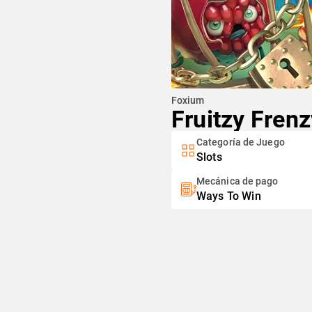
Foxium
Fruitzy Fren
Categoría de Juego
Slots
Mecánica de pago
Ways To Win