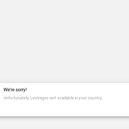
We're sorry!
Unfortunately, LeoVegas isn't available in your country.