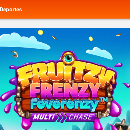
Deportes