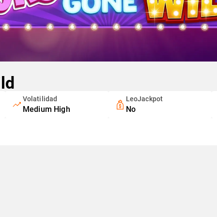
ld
Volatilidad
LeoJackpot
Medium High
No