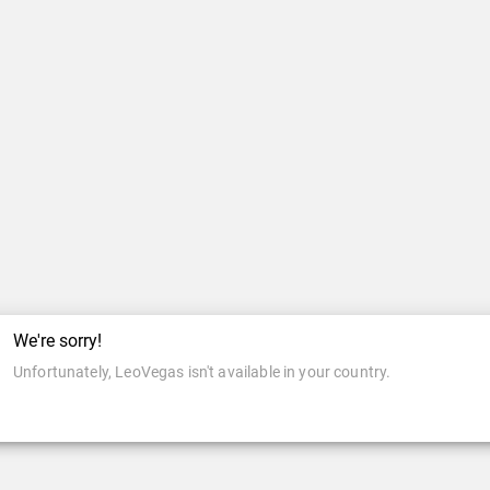
We're sorry!
Unfortunately, LeoVegas isn't available in your country.