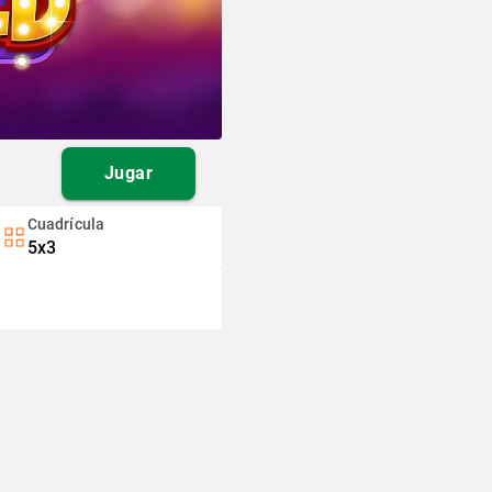
Jugar
Cuadrícula
5x3