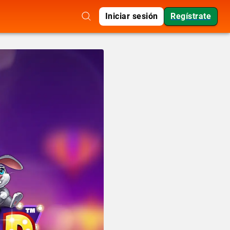
Iniciar sesión
Regístrate