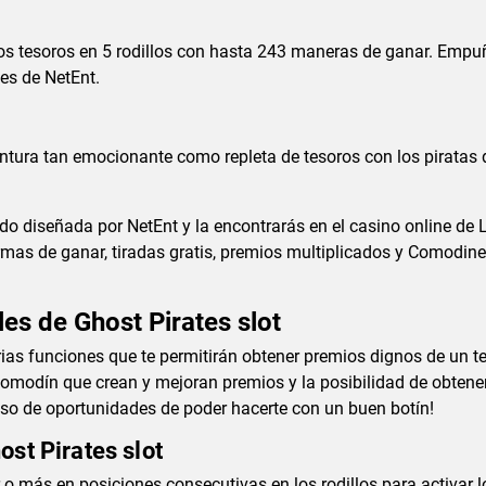
os tesoros en 5 rodillos con hasta 243 maneras de ganar. Empu
tes de NetEnt.
entura tan emocionante como repleta de tesoros con los piratas 
ido diseñada por NetEnt y la encontrarás en el casino online de
rmas de ganar, tiradas gratis, premios multiplicados y Comodine
es de Ghost Pirates slot
ias funciones que te permitirán obtener premios dignos de un t
omodín que crean y mejoran premios y la posibilidad de obtener
aso de oportunidades de poder hacerte con un buen botín!
ost Pirates slot
o más en posiciones consecutivas en los rodillos para activar l