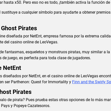
ar hasta x50. Pero eso no es todo, ¡también activa la función de 
ld sustituye a cualquier símbolo para ayudarte a obtener premios
 Ghost Pirates
nline diseñada por NetEnt, empresa famosa por la extrema calid
te del casino online de LeoVegas.
 de fantasmas, esqueletos y monstruos piratas, muy similar a la
de juego, es perfecta para toda clase de jugadores.
e NetEnt
os diseñados por NetEnt, en el casino online de LeoVegas encont
en ser Parthenon: Quest for Immortality y
Finn and the Swirly Sp
host Pirates
palo de pirata? Pues prueba estas otras opciones de lo más ma
te Pays y Popeye Cazatesoros.