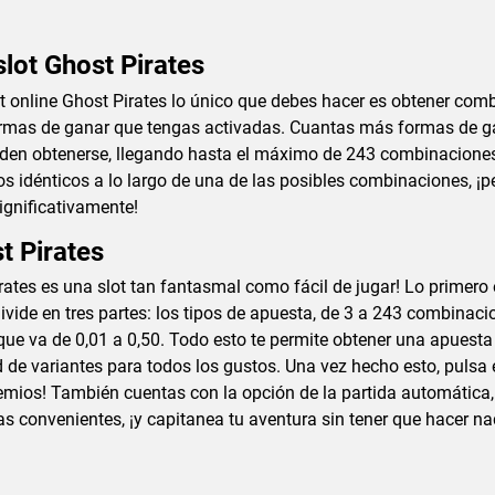
lot Ghost Pirates
ot online Ghost Pirates lo único que debes hacer es obtener co
 formas de ganar que tengas activadas. Cuantas más formas de 
en obtenerse, llegando hasta el máximo de 243 combinaciones.
s idénticos a lo largo de una de las posibles combinaciones, ¡p
gnificativamente!
t Pirates
rates es una slot tan fantasmal como fácil de jugar! Lo primero
divide en tres partes: los tipos de apuesta, de 3 a 243 combinaci
 que va de 0,01 a 0,50. Todo esto te permite obtener una apuesta
 de variantes para todos los gustos. Una vez hecho esto, pulsa e
remios! También cuentas con la opción de la partida automática, 
eas convenientes, ¡y capitanea tu aventura sin tener que hacer n