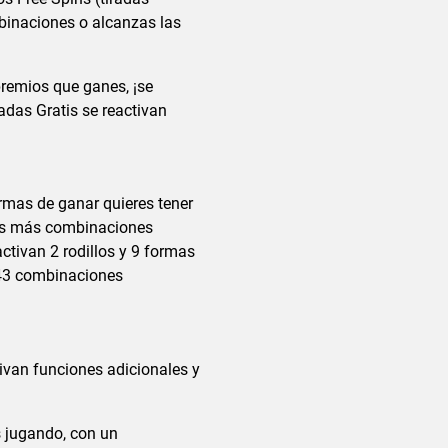
binaciones o alcanzas las
premios que ganes, ¡se
adas Gratis se reactivan
ormas de ganar quieres tener
rás más combinaciones
tivan 2 rodillos y 9 formas
 243 combinaciones
van funciones adicionales y
s jugando, con un