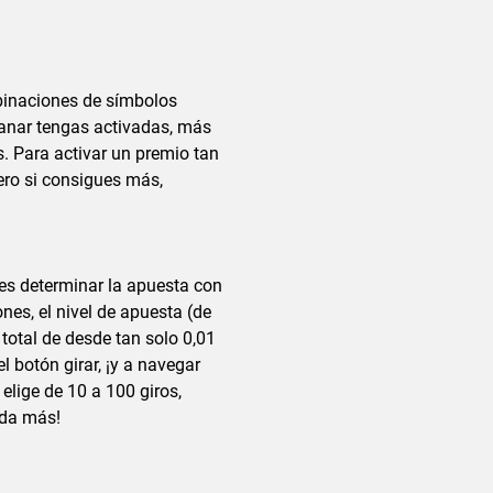
mbinaciones de símbolos
ganar tengas activadas, más
 Para activar un premio tan
ero si consigues más,
 es determinar la apuesta con
ones, el nivel de apuesta (de
 total de desde tan solo 0,01
l botón girar, ¡y a navegar
elige de 10 a 100 giros,
ada más!