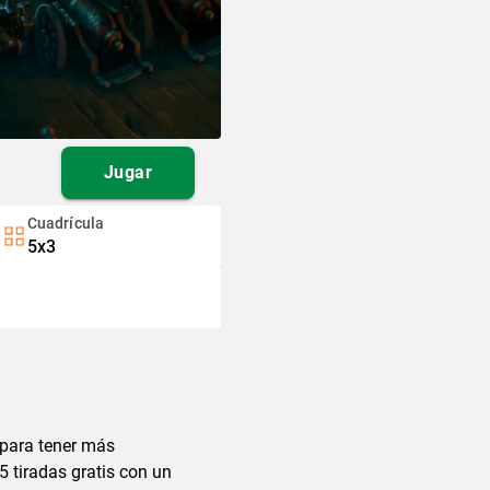
Jugar
Cuadrícula
5x3
 para tener más
 tiradas gratis con un