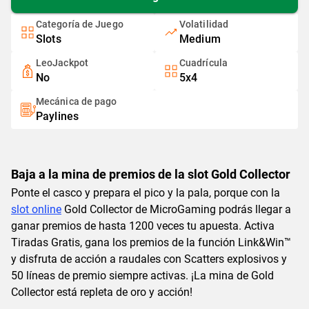
Categoría de Juego
Volatilidad
Slots
Medium
LeoJackpot
Cuadrícula
No
5x4
Mecánica de pago
Paylines
Baja a la mina de premios de la slot Gold Collector
Ponte el casco y prepara el pico y la pala, porque con la
slot online
Gold Collector de MicroGaming podrás llegar a
ganar premios de hasta 1200 veces tu apuesta. Activa
Tiradas Gratis, gana los premios de la función Link&Win™
y disfruta de acción a raudales con Scatters explosivos y
50 líneas de premio siempre activas. ¡La mina de Gold
Collector está repleta de oro y acción!