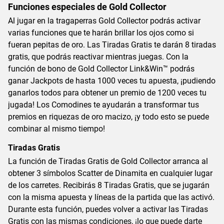
Funciones especiales de Gold Collector
Al jugar en la tragaperras Gold Collector podrás activar
varias funciones que te harán brillar los ojos como si
fueran pepitas de oro. Las Tiradas Gratis te darán 8 tiradas
gratis, que podrás reactivar mientras juegas. Con la
función de bono de Gold Collector Link&Win™ podrás
ganar Jackpots de hasta 1000 veces tu apuesta, ¡pudiendo
ganarlos todos para obtener un premio de 1200 veces tu
jugada! Los Comodines te ayudarán a transformar tus
premios en riquezas de oro macizo, ¡y todo esto se puede
combinar al mismo tiempo!
Tiradas Gratis
La función de Tiradas Gratis de Gold Collector arranca al
obtener 3 símbolos Scatter de Dinamita en cualquier lugar
de los carretes. Recibirás 8 Tiradas Gratis, que se jugarán
con la misma apuesta y líneas de la partida que las activó.
Durante esta función, puedes volver a activar las Tiradas
Gratis con las mismas condiciones, ¡lo que puede darte