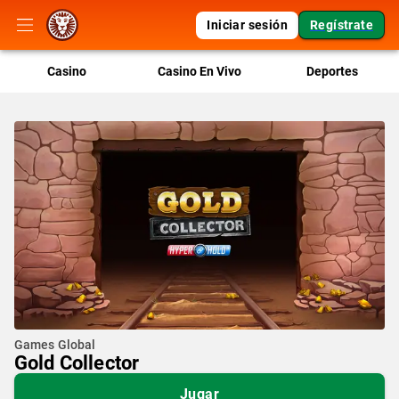
Iniciar sesión
Regístrate
Casino
Casino En Vivo
Deportes
Games Global
Gold Collector
Jugar