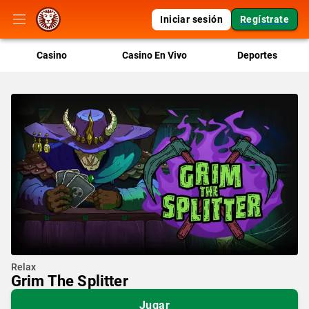
Iniciar sesión
Regístrate
Casino
Casino En Vivo
Deportes
Relax
Grim The Splitter
Jugar