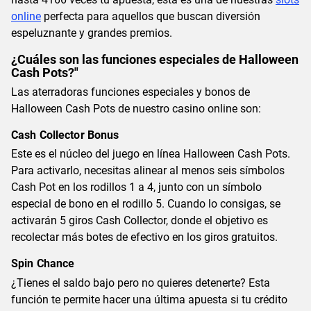
online
perfecta para aquellos que buscan diversión
espeluznante y grandes premios.
¿Cuáles son las funciones especiales de Halloween
Cash Pots?"
Las aterradoras funciones especiales y bonos de
Halloween Cash Pots de nuestro casino online son:
Cash Collector Bonus
Este es el núcleo del juego en línea Halloween Cash Pots.
Para activarlo, necesitas alinear al menos seis símbolos
Cash Pot en los rodillos 1 a 4, junto con un símbolo
especial de bono en el rodillo 5. Cuando lo consigas, se
activarán 5 giros Cash Collector, donde el objetivo es
recolectar más botes de efectivo en los giros gratuitos​.
Spin Chance
¿Tienes el saldo bajo pero no quieres detenerte? Esta
función te permite hacer una última apuesta si tu crédito