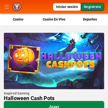
Iniciar sesión
Regístrate
Casino
Casino En Vivo
Deportes
Inspired Gaming
Halloween Cash Pots
Jugar