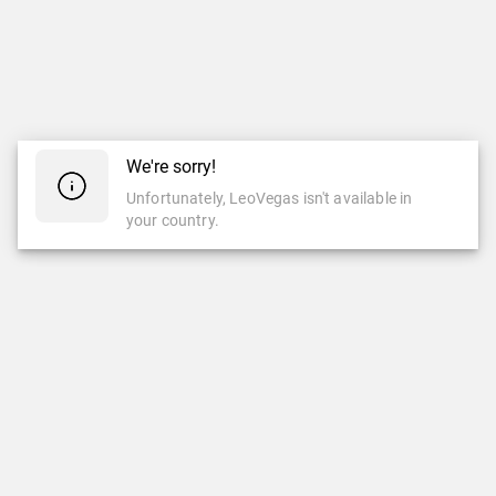
We're sorry!
Unfortunately, LeoVegas isn't available in
your country.
CASINO
CASINO EN VIVO
Casino
Casino En Vivo