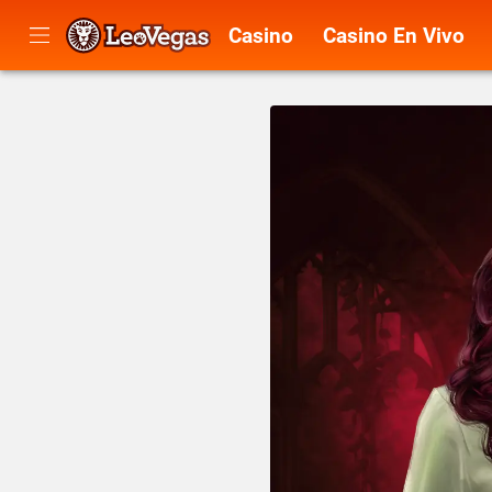
Casino
Casino En Vivo