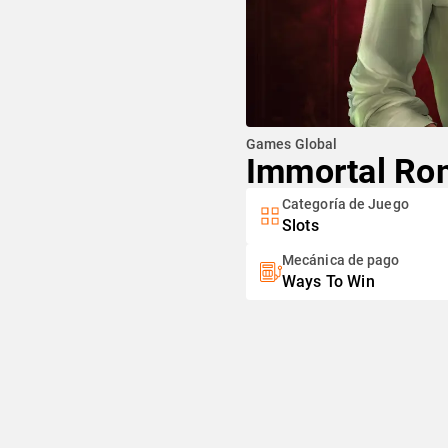
Games Global
Immortal Ro
Categoría de Juego
Slots
Mecánica de pago
Ways To Win