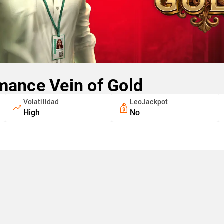
mance Vein of Gold
Volatilidad
LeoJackpot
High
No