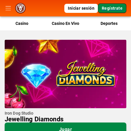
Iniciar sesión
Regístrate
Casino
Casino En Vivo
Deportes
Iron Dog Studio
Jewelling Diamonds
Jugar