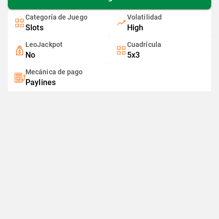
Categoría de Juego
Volatilidad
Slots
High
LeoJackpot
Cuadrícula
No
5x3
Mecánica de pago
Paylines