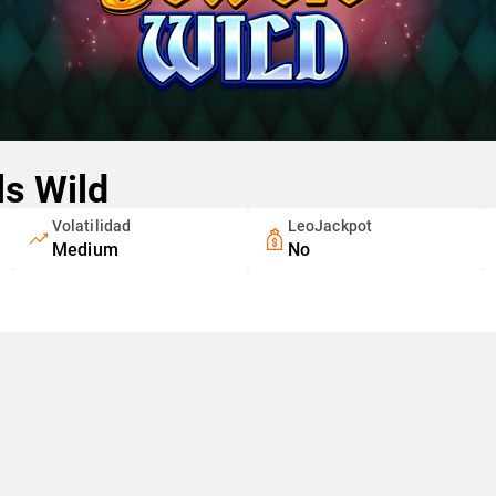
ls Wild
Volatilidad
LeoJackpot
Medium
No