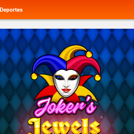
Deportes