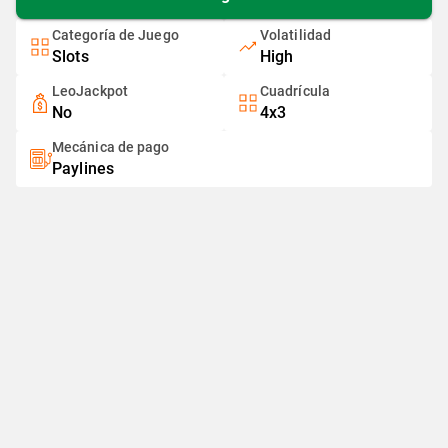
Categoría de Juego
Volatilidad
Slots
High
LeoJackpot
Cuadrícula
No
4x3
Mecánica de pago
Paylines