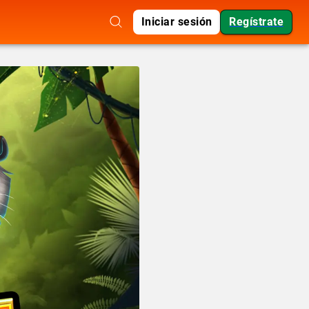
Iniciar sesión
Regístrate