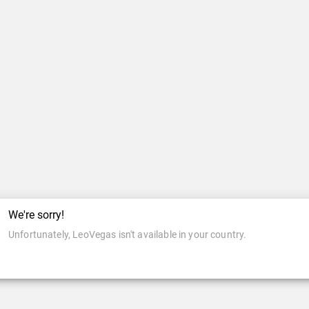
We're sorry!
Unfortunately, LeoVegas isn't available in your country.