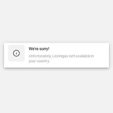
We're sorry!
Unfortunately, LeoVegas isn't available in
your country.
CASINO
CASINO EN VIVO