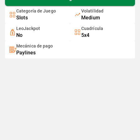
Categoría de Juego
Volatilidad
Slots
Medium
LeoJackpot
Cuadrícula
No
5x4
Mecánica de pago
Paylines