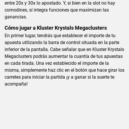
entre 20x y 30x lo apostado. Y, si bien en la slot no hay
comodines, sí integra funciones que maximizan las
ganancias.
Cómo jugar a Kluster Krystals Megaclusters
En primer lugar, tendrás que establecer el importe de tu
apuesta utilizando la barra de control situada en la parte
inferior de la pantalla. Cabe señalar que en Kluster Krystals
Megaclusters podrás aumentar la cuantía de tus apuestas
en cada tirada. Una vez establecido el importe de la
misma, simplemente haz clic en el botón que hace girar los
carretes para iniciar la partida ¡y a ganar si la suerte te
acompaña!