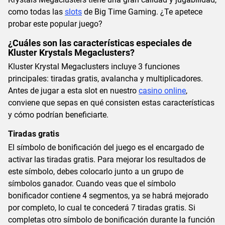
como todas las
slots
de Big Time Gaming. ¿Te apetece
probar este popular juego?
¿Cuáles son las características especiales de
Kluster Krystals Megaclusters?
Kluster Krystal Megaclusters incluye 3 funciones
principales: tiradas gratis, avalancha y multiplicadores.
Antes de jugar a esta slot en nuestro
casino online
,
conviene que sepas en qué consisten estas características
y cómo podrían beneficiarte.
Tiradas gratis
El símbolo de bonificación del juego es el encargado de
activar las tiradas gratis. Para mejorar los resultados de
este símbolo, debes colocarlo junto a un grupo de
símbolos ganador. Cuando veas que el símbolo
bonificador contiene 4 segmentos, ya se habrá mejorado
por completo, lo cual te concederá 7 tiradas gratis. Si
completas otro símbolo de bonificación durante la función