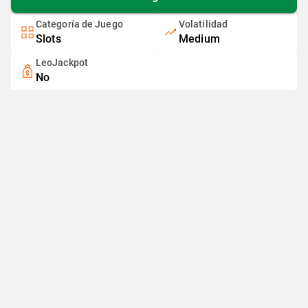
Categoría de Juego
Volatilidad
Slots
Medium
LeoJackpot
No