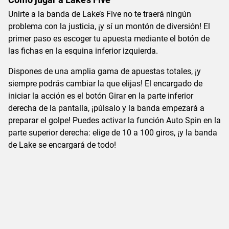
Unirte a la banda de Lake’s Five no te traerá ningún
problema con la justicia, ¡y sí un montón de diversión! El
primer paso es escoger tu apuesta mediante el botón de
las fichas en la esquina inferior izquierda.
Dispones de una amplia gama de apuestas totales, ¡y
siempre podrás cambiar la que elijas! El encargado de
iniciar la acción es el botón Girar en la parte inferior
derecha de la pantalla, ¡púlsalo y la banda empezará a
preparar el golpe! Puedes activar la función Auto Spin en la
parte superior derecha: elige de 10 a 100 giros, ¡y la banda
de Lake se encargará de todo!