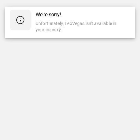
We're sorry!
Unfortunately, LeoVegas isn't available in
your country.
CASINO
CASINO EN VIVO
Casino
Casino En Vivo
Slots
Ruleta
Popular
Ruleta Automática
Nuevas Slots
Slots Clásicas