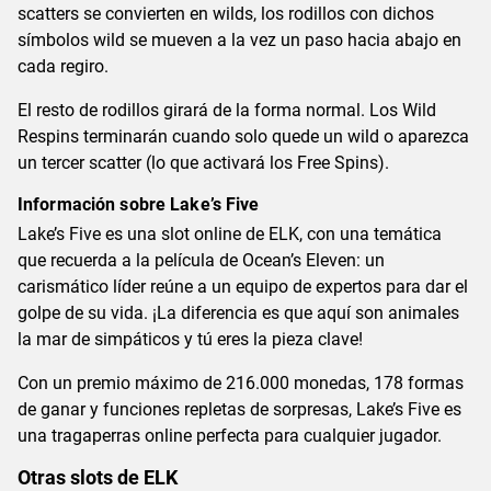
scatters se convierten en wilds, los rodillos con dichos
símbolos wild se mueven a la vez un paso hacia abajo en
cada regiro.
El resto de rodillos girará de la forma normal. Los Wild
Respins terminarán cuando solo quede un wild o aparezca
un tercer scatter (lo que activará los Free Spins).
Información sobre Lake’s Five
Lake’s Five es una slot online de ELK, con una temática
que recuerda a la película de Ocean’s Eleven: un
carismático líder reúne a un equipo de expertos para dar el
golpe de su vida. ¡La diferencia es que aquí son animales
la mar de simpáticos y tú eres la pieza clave!
Con un premio máximo de 216.000 monedas, 178 formas
de ganar y funciones repletas de sorpresas, Lake’s Five es
una tragaperras online perfecta para cualquier jugador.
Otras slots de ELK