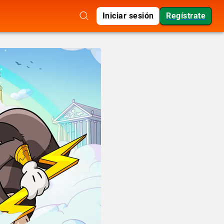
Iniciar sesión
Regístrate