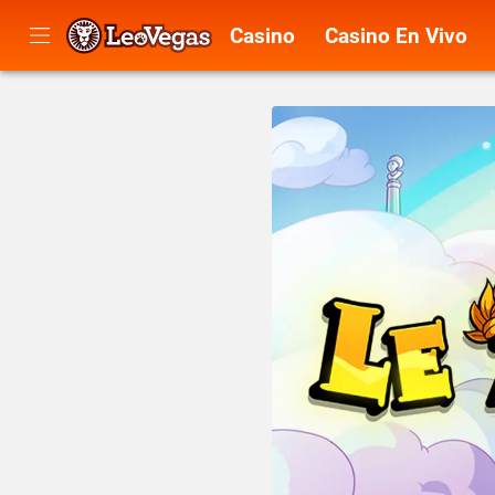
Casino
Casino En Vivo