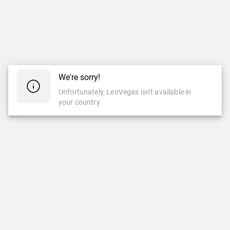
We're sorry!
Unfortunately, LeoVegas isn't available in
your country.
CASINO
CASINO EN VIVO
Casino
Casino En Vivo