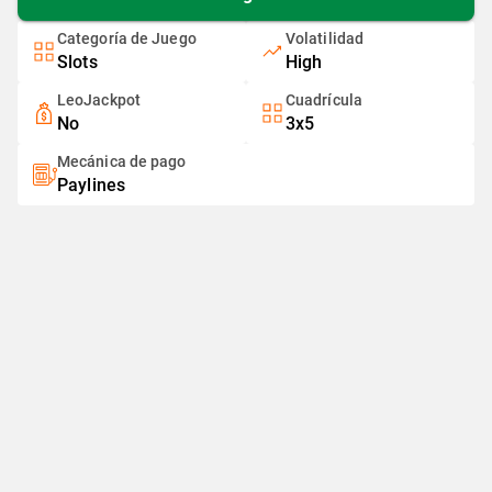
Categoría de Juego
Volatilidad
Slots
High
LeoJackpot
Cuadrícula
No
3x5
Mecánica de pago
Paylines