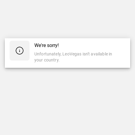
We're sorry!
Unfortunately, LeoVegas isn't available in
your country.
CASINO
CASINO EN VIVO
Casino
Casino En Vivo