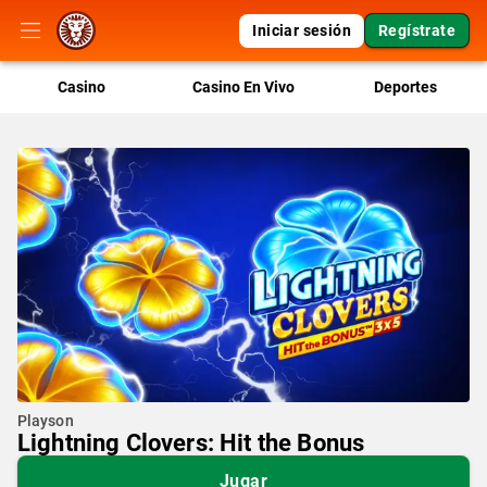
Iniciar sesión
Regístrate
Casino
Casino En Vivo
Deportes
Playson
Lightning Clovers: Hit the Bonus
Jugar