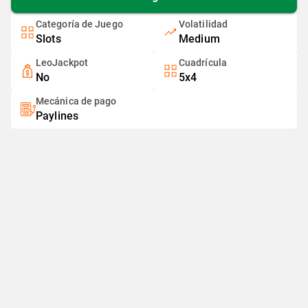
Categoría de Juego
Volatilidad
Slots
Medium
LeoJackpot
Cuadrícula
No
5x4
Mecánica de pago
Paylines