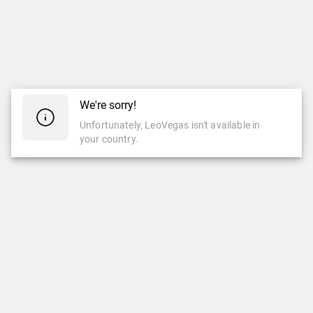
We're sorry!
Unfortunately, LeoVegas isn't available in
your country.
CASINO
CASINO EN VIVO
Casino
Casino En Vivo