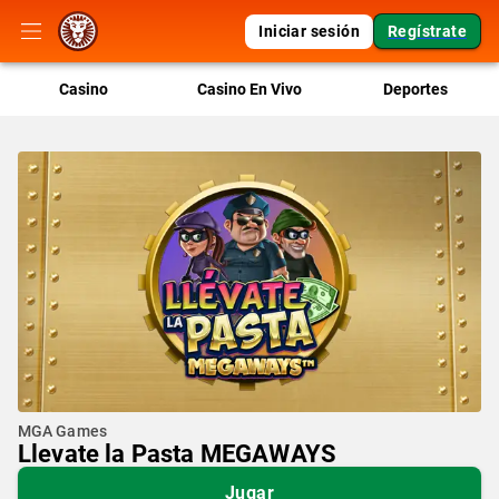
Iniciar sesión
Regístrate
Casino
Casino En Vivo
Deportes
MGA Games
Llevate la Pasta MEGAWAYS
Jugar