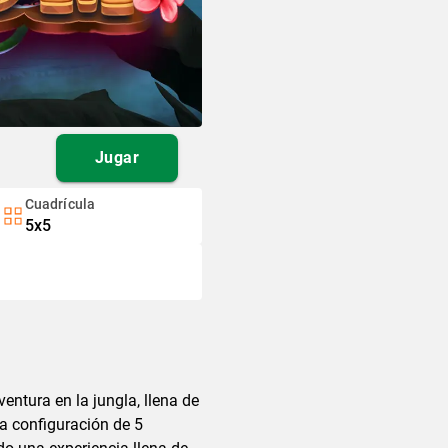
Jugar
Cuadrícula
5x5
ntura en la jungla, llena de
a configuración de 5