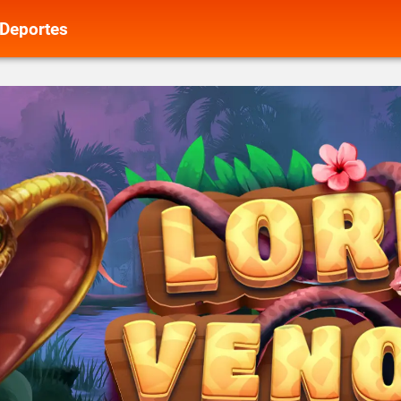
Deportes