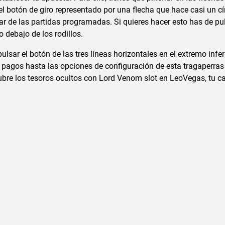
 el botón de giro representado por una flecha que hace casi un c
rar de las partidas programadas. Si quieres hacer esto has de pu
 debajo de los rodillos.
lsar el botón de las tres líneas horizontales en el extremo infer
pagos hasta las opciones de configuración de esta tragaperras o
ubre los tesoros ocultos con Lord Venom slot en LeoVegas, tu ca