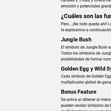
carretes y 5 filas, y ofrece
emoción y potenciales gran
¿Cuáles son las f
Pero… ¡No todo queda ahí! L
te explicamos a continuació
Jungle Bush
El símbolo de Jungle Bush e
Todos los símbolos de Jungl
posibilidades de formar co
Golden Egg y Wild 
Cada símbolo de Golden Egg 
multiplicador global de gan
Bonus Feature
Se activa al obtener al men
pueden revelar símbolos de G