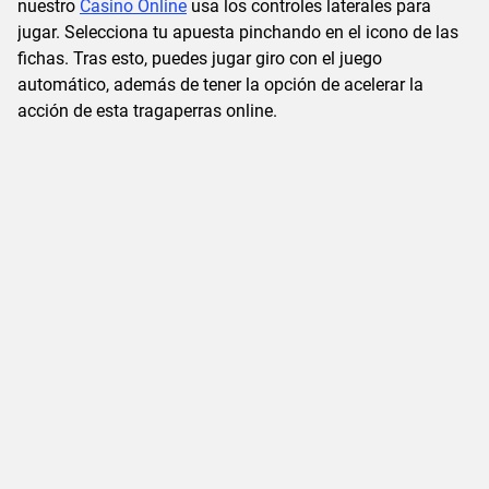
nuestro
Casino Online
usa los controles laterales para
jugar. Selecciona tu apuesta pinchando en el icono de las
fichas. Tras esto, puedes jugar giro con el juego
automático, además de tener la opción de acelerar la
acción de esta tragaperras online.