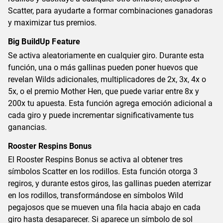
Scatter, para ayudarte a formar combinaciones ganadoras
y maximizar tus premios.
Big BuildUp Feature
Se activa aleatoriamente en cualquier giro. Durante esta
función, una o más gallinas pueden poner huevos que
revelan Wilds adicionales, multiplicadores de 2x, 3x, 4x o
5x, o el premio Mother Hen, que puede variar entre 8x y
200x tu apuesta. Esta función agrega emoción adicional a
cada giro y puede incrementar significativamente tus
ganancias.
Rooster Respins Bonus
El Rooster Respins Bonus se activa al obtener tres
símbolos Scatter en los rodillos. Esta función otorga 3
regiros, y durante estos giros, las gallinas pueden aterrizar
en los rodillos, transformándose en símbolos Wild
pegajosos que se mueven una fila hacia abajo en cada
giro hasta desaparecer. Si aparece un símbolo de sol