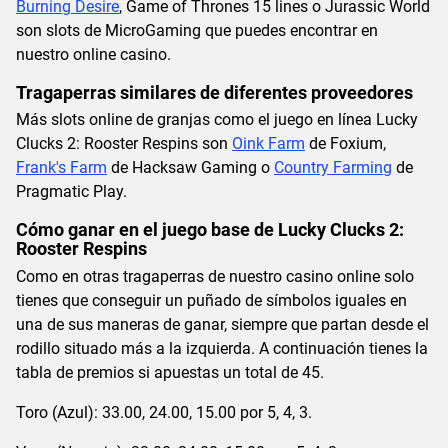
Burning Desire
, Game of Thrones 15 lines o Jurassic World
son slots de MicroGaming que puedes encontrar en
nuestro online casino.
Tragaperras similares de diferentes proveedores
Más slots online de granjas como el juego en línea Lucky
Clucks 2: Rooster Respins son
Oink Farm
de Foxium,
Frank's Farm
de Hacksaw Gaming o
Country Farming
de
Pragmatic Play.
Cómo ganar en el juego base de Lucky Clucks 2:
Rooster Respins
Como en otras tragaperras de nuestro casino online solo
tienes que conseguir un puñado de símbolos iguales en
una de sus maneras de ganar, siempre que partan desde el
rodillo situado más a la izquierda. A continuación tienes la
tabla de premios si apuestas un total de 45.
Toro (Azul): 33.00, 24.00, 15.00 por 5, 4, 3.