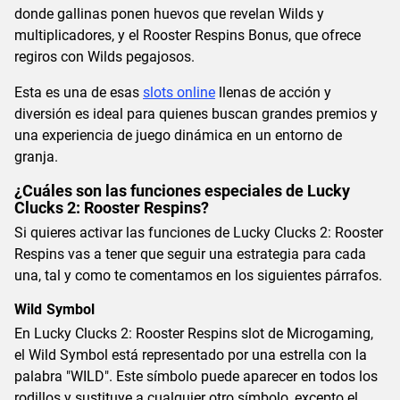
donde gallinas ponen huevos que revelan Wilds y
multiplicadores, y el Rooster Respins Bonus, que ofrece
regiros con Wilds pegajosos.
Esta es una de esas
slots online
llenas de acción y
diversión es ideal para quienes buscan grandes premios y
una experiencia de juego dinámica en un entorno de
granja.
¿Cuáles son las funciones especiales de Lucky
Clucks 2: Rooster Respins?
Si quieres activar las funciones de Lucky Clucks 2: Rooster
Respins vas a tener que seguir una estrategia para cada
una, tal y como te comentamos en los siguientes párrafos.
Wild Symbol
En Lucky Clucks 2: Rooster Respins slot de Microgaming,
el Wild Symbol está representado por una estrella con la
palabra "WILD". Este símbolo puede aparecer en todos los
rodillos y sustituye a cualquier otro símbolo, excepto el