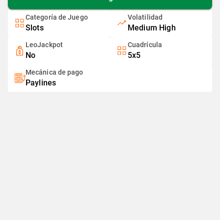
Categoría de Juego
Volatilidad
Slots
Medium High
LeoJackpot
Cuadrícula
No
5x5
Mecánica de pago
Paylines