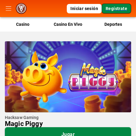
Iniciar sesión
Regístrate
Casino
Casino En Vivo
Deportes
Hacksaw Gaming
Magic Piggy
Jugar