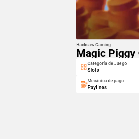
Hacksaw Gaming
Magic Piggy
Categoría de Juego
Slots
Mecánica de pago
Paylines