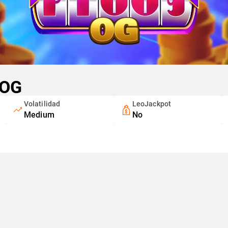
 OG
Volatilidad
LeoJackpot
Medium
No