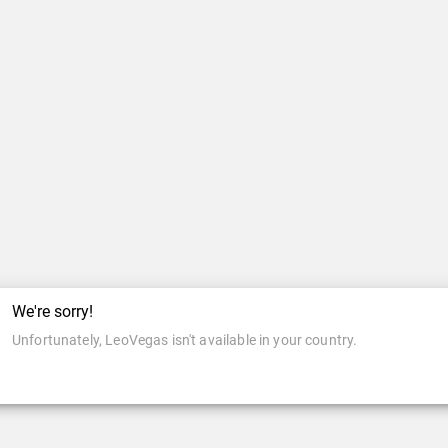
We're sorry!
Unfortunately, LeoVegas isn't available in your country.