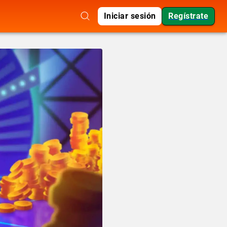
Iniciar sesión
Regístrate