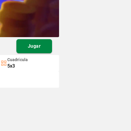
Jugar
Cuadrícula
5x3