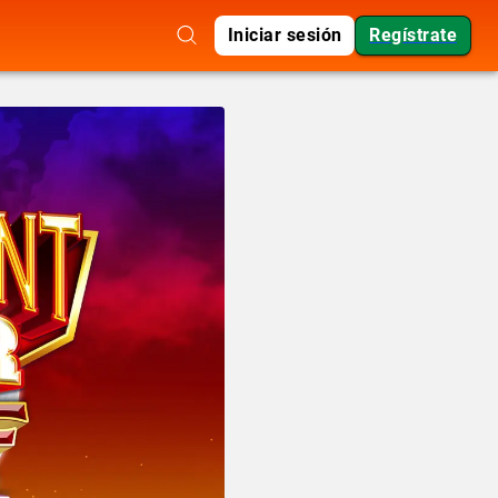
Iniciar sesión
Regístrate