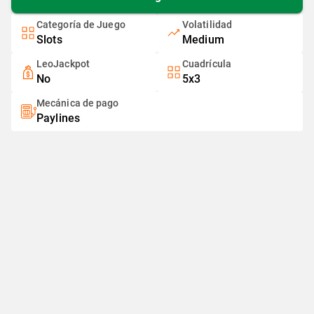
Categoría de Juego
Volatilidad
Slots
Medium
LeoJackpot
Cuadrícula
No
5x3
Mecánica de pago
Paylines