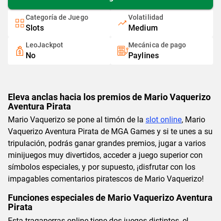
Categoría de Juego
Volatilidad
Slots
Medium
LeoJackpot
Mecánica de pago
No
Paylines
Eleva anclas hacia los premios de Mario Vaquerizo
Aventura Pirata
Mario Vaquerizo se pone al timón de la
slot online
, Mario
Vaquerizo Aventura Pirata de MGA Games y si te unes a su
tripulación, podrás ganar grandes premios, jugar a varios
minijuegos muy divertidos, acceder a juego superior con
símbolos especiales, y por supuesto, ¡disfrutar con los
impagables comentarios piratescos de Mario Vaquerizo!
Funciones especiales de Mario Vaquerizo Aventura
Pirata
Esta tragaperras online tiene dos juegos distintos, el