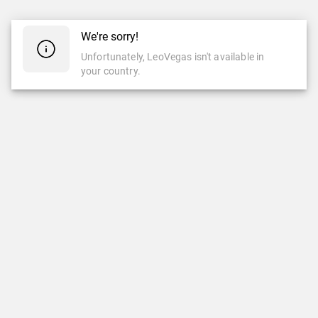
We're sorry!
Unfortunately, LeoVegas isn't available in
your country.
CASINO
CASINO EN VIVO
Casino
Casino En Vivo
Slots
Ruleta
Popular
Ruleta Automática
Nuevas Slots
Slots Clásicas