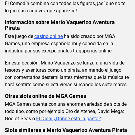
El Comodín combina con todas las figuras, ¡así que no te
lo pierdas cada vez que aparezca!
Información sobre Mario Vaquerizo Aventura
Pirata
Este juego de
casino online
ha sido creado por MGA
Games, una empresa española muy conocida en la
industria por sus excepcionales tragaperras online.
En esta ocasión, Mario Vaquerizo se lanza a una vida de
tesoros y aventuras como un pirata, animando el juego
con comentarios desternillantes mientras que la música te
hará sentirte como si estuvieras surcando los siete mares.
Otras slots online de MGA Games
MGA Games cuenta con una enorme variedad de slots de
todo tipo, como por ejemplo Oro de Atenea, David Mega:
God of Seas o
El Dioni ¿Dónde está la pasta?
.
Slots similares a Mario Vaquerizo Aventura Pirata