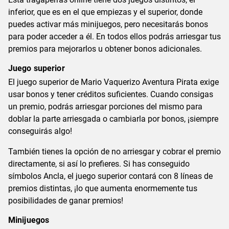
inferior, que es en el que empiezas y el superior, donde
puedes activar más minijuegos, pero necesitarás bonos
para poder acceder a él. En todos ellos podrás arriesgar tus
premios para mejorarlos u obtener bonos adicionales.
Juego superior
El juego superior de Mario Vaquerizo Aventura Pirata exige
usar bonos y tener créditos suficientes. Cuando consigas
un premio, podrás arriesgar porciones del mismo para
doblar la parte arriesgada o cambiarla por bonos, ¡siempre
conseguirás algo!
También tienes la opción de no arriesgar y cobrar el premio
directamente, si así lo prefieres. Si has conseguido
símbolos Ancla, el juego superior contará con 8 líneas de
premios distintas, ¡lo que aumenta enormemente tus
posibilidades de ganar premios!
Minijuegos