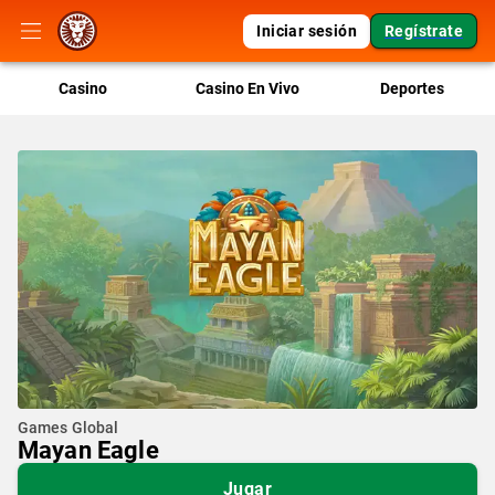
Iniciar sesión
Regístrate
Casino
Casino En Vivo
Deportes
Games Global
Mayan Eagle
Jugar