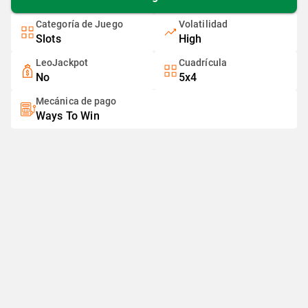
Categoría de Juego
Volatilidad
Slots
High
LeoJackpot
Cuadrícula
No
5x4
Mecánica de pago
Ways To Win