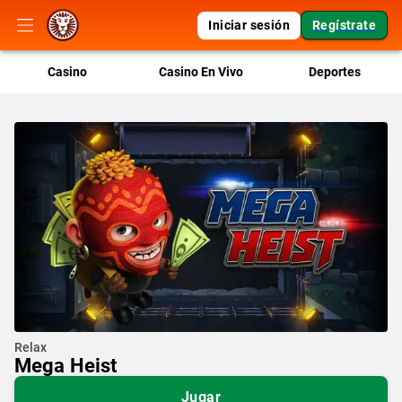
Iniciar sesión
Regístrate
Casino
Casino En Vivo
Deportes
Relax
Mega Heist
Jugar