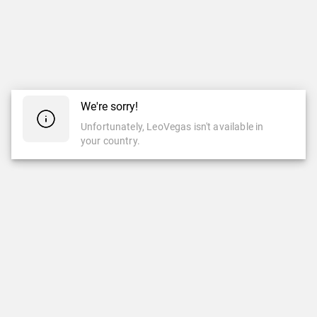
We're sorry!
Unfortunately, LeoVegas isn't available in
your country.
CASINO
CASINO EN VIVO
Casino
Casino En Vivo