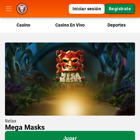
Iniciar sesión
Regístrate
Casino
Casino En Vivo
Deportes
Relax
Mega Masks
Jugar