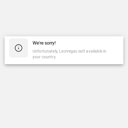
We're sorry!
Unfortunately, LeoVegas isn't available in
your country.
CASINO
CASINO EN VIVO
Casino
Casino En Vivo