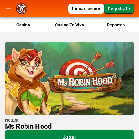
Iniciar sesión
Regístrate
Casino
Casino En Vivo
Deportes
NetEnt
Ms Robin Hood
Jugar