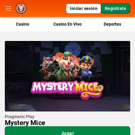
Iniciar sesión
Regístrate
Casino
Casino En Vivo
Deportes
Pragmatic Play
Mystery Mice
Jugar