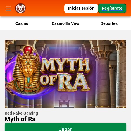
Iniciar sesión
Regístrate
Casino
Casino En Vivo
Deportes
Red Rake Gaming
Myth of Ra
Jugar