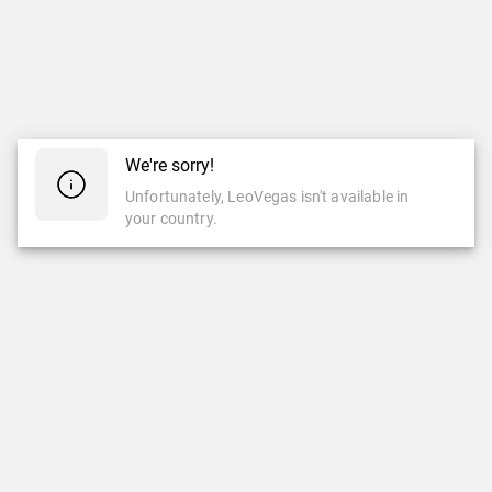
We're sorry!
Unfortunately, LeoVegas isn't available in
your country.
CASINO
CASINO EN VIVO
Casino
Casino En Vivo