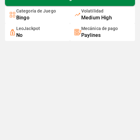
Categoría de Juego
Volatilidad
Bingo
Medium High
LeoJackpot
Mecánica de pago
No
Paylines