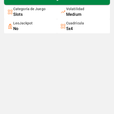
Categoría de Juego
Volatilidad
Slots
Medium
LeoJackpot
Cuadrícula
No
5x4