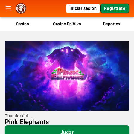
Iniciar sesión
Regístrate
Casino
Casino En Vivo
Deportes
Thunderkick
Pink Elephants
Jugar