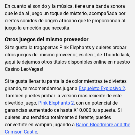
En cuanto al sonido y la música, tiene una banda sonora
que le da al juego un toque de misterio, acompañada por
ciertos sonidos de origen africano que le proporcionan al
juego la emoción que necesita.
Otros juegos del mismo proveedor
Si te gusta la tragaperras Pink Elephants y quieres probar
otros juegos del mismo proveedor, es decir, de Thunderkick,
¡aquí te dejamos otros títulos disponibles online en nuestro
Casino LeoVegas!
Si te gusta llenar tu pantalla de color mientras te diviertes
girando, te recomendamos jugar a
Esqueleto Explosivo 2
.
También puedes probar la versión más reciente de este
divertido juego,
Pink Elephants 2
, con un potencial de
ganancias aumentado de hasta X10.000 tu apuesta. Si
quieres una temática totalmente diferente, puedes
convertirte en vampiro jugando a
Baron Bloodmore and the
Crimson Castle
.