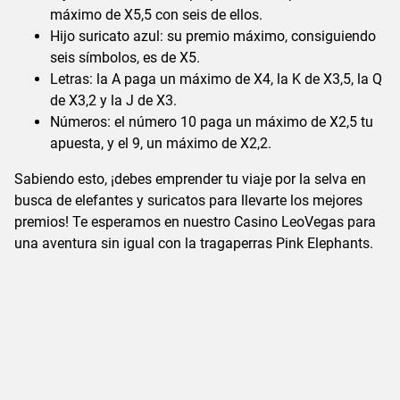
máximo de X5,5 con seis de ellos.
Hijo suricato azul: su premio máximo, consiguiendo
seis símbolos, es de X5.
Letras: la A paga un máximo de X4, la K de X3,5, la Q
de X3,2 y la J de X3.
Números: el número 10 paga un máximo de X2,5 tu
apuesta, y el 9, un máximo de X2,2.
Sabiendo esto, ¡debes emprender tu viaje por la selva en
busca de elefantes y suricatos para llevarte los mejores
premios! Te esperamos en nuestro Casino LeoVegas para
una aventura sin igual con la tragaperras Pink Elephants.