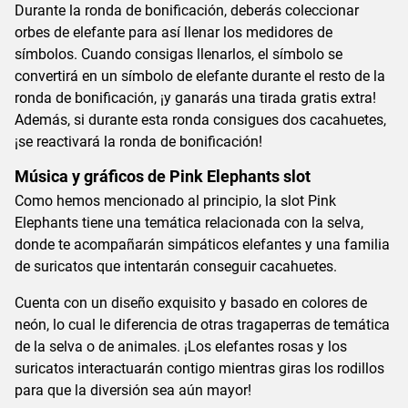
Durante la ronda de bonificación, deberás coleccionar
orbes de elefante para así llenar los medidores de
símbolos. Cuando consigas llenarlos, el símbolo se
convertirá en un símbolo de elefante durante el resto de la
ronda de bonificación, ¡y ganarás una tirada gratis extra!
Además, si durante esta ronda consigues dos cacahuetes,
¡se reactivará la ronda de bonificación!
Música y gráficos de Pink Elephants slot
Como hemos mencionado al principio, la slot Pink
Elephants tiene una temática relacionada con la selva,
donde te acompañarán simpáticos elefantes y una familia
de suricatos que intentarán conseguir cacahuetes.
Cuenta con un diseño exquisito y basado en colores de
neón, lo cual le diferencia de otras tragaperras de temática
de la selva o de animales. ¡Los elefantes rosas y los
suricatos interactuarán contigo mientras giras los rodillos
para que la diversión sea aún mayor!