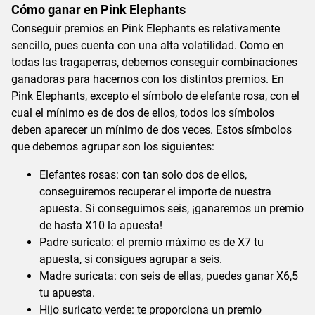
Cómo ganar en Pink Elephants
Conseguir premios en Pink Elephants es relativamente
sencillo, pues cuenta con una alta volatilidad. Como en
todas las tragaperras, debemos conseguir combinaciones
ganadoras para hacernos con los distintos premios. En
Pink Elephants, excepto el símbolo de elefante rosa, con el
cual el mínimo es de dos de ellos, todos los símbolos
deben aparecer un mínimo de dos veces. Estos símbolos
que debemos agrupar son los siguientes:
Elefantes rosas: con tan solo dos de ellos,
conseguiremos recuperar el importe de nuestra
apuesta. Si conseguimos seis, ¡ganaremos un premio
de hasta X10 la apuesta!
Padre suricato: el premio máximo es de X7 tu
apuesta, si consigues agrupar a seis.
Madre suricata: con seis de ellas, puedes ganar X6,5
tu apuesta.
Hijo suricato verde: te proporciona un premio