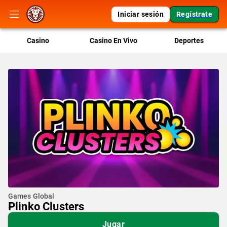
Iniciar sesión
Regístrate
Casino
Casino En Vivo
Deportes
Games Global
Plinko Clusters
Jugar