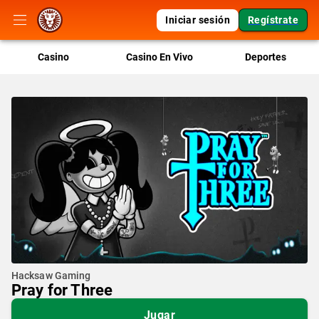
Iniciar sesión
Regístrate
Casino
Casino En Vivo
Deportes
Hacksaw Gaming
Pray for Three
Jugar